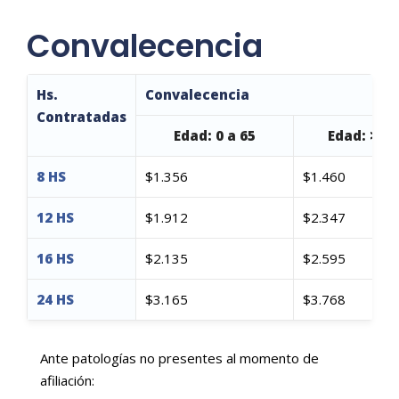
Convalecencia
Hs.
Convalecencia
Contratadas
Edad: 0 a 65
Edad: >66
8 HS
$1.356
$1.460
12 HS
$1.912
$2.347
16 HS
$2.135
$2.595
24 HS
$3.165
$3.768
Ante patologías no presentes al momento de
afiliación: