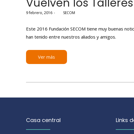
Vuelven los Tallere
Posted
9 febrero, 2016
por
SECOM
on
Este 2016 Fundación SECOM tiene muy buenas noticia
han tenido entre nuestros aliados y amigos.
Ver más
Casa central
Links d