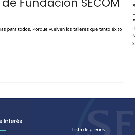
s de Fundación SECOM
B
E
F
I
s para todos. Porque vuelven los talleres que tanto éxito
N
S
e interés
Lista de precios