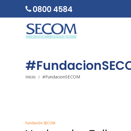
0800 4584
#FundacionSEC
SECOM
Inicio
#FundacionSECOM
/
Posted
Fundación SECOM
in