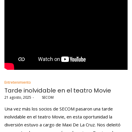
Posted
Entretenimiento
in
Tarde inolvidable en el teatro Movie
Posted
21 agosto, 2025
por
SECOM
on
Una vez más los socios de SECOM pasaron una tarde
inolvidable en el teatro Movie, en esta oportunidad la
diversión estuvo a cargo de Maxi De La Cruz. Nos deleitó