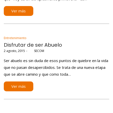
Ver más
Posted
Entretenimiento
in
Disfrutar de ser Abuelo
Posted
2 agosto, 2015
por
SECOM
on
Ser abuelo es sin duda de esos puntos de quiebre en la vida
que no pasan desapercibidos. Se trata de una nueva etapa
que se abre camino y que como toda…
Ver más