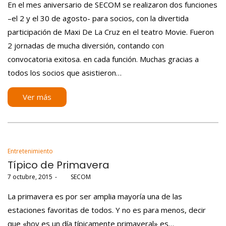
En el mes aniversario de SECOM se realizaron dos funciones
–el 2 y el 30 de agosto- para socios, con la divertida
participación de Maxi De La Cruz en el teatro Movie. Fueron
2 jornadas de mucha diversión, contando con
convocatoria exitosa. en cada función. Muchas gracias a
todos los socios que asistieron…
Ver más
Posted
Entretenimiento
in
Típico de Primavera
Posted
7 octubre, 2015
por
SECOM
on
La primavera es por ser amplia mayoría una de las
estaciones favoritas de todos. Y no es para menos, decir
que «hoy es un día típicamente primaveral» es…