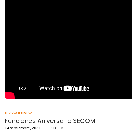
Posted
Entretenimiento
in
Funciones Aniversario SECOM
Posted
14 septiembre, 2023
por
SECOM
on