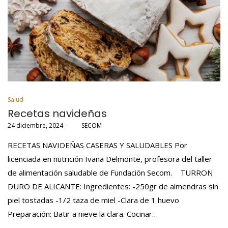
Posted
Salud
in
Recetas navideñas
Posted
24 diciembre, 2024
por
SECOM
on
RECETAS NAVIDEÑAS CASERAS Y SALUDABLES Por
licenciada en nutrición Ivana Delmonte, profesora del taller
de alimentación saludable de Fundación Secom. TURRON
DURO DE ALICANTE: Ingredientes: -250gr de almendras sin
piel tostadas -1/2 taza de miel -Clara de 1 huevo
Preparación: Batir a nieve la clara. Cocinar…