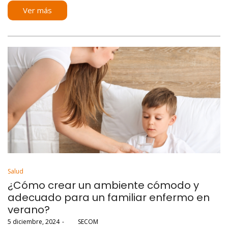
Ver más
Posted
Salud
in
¿Cómo crear un ambiente cómodo y
adecuado para un familiar enfermo en
verano?
Posted
5 diciembre, 2024
por
SECOM