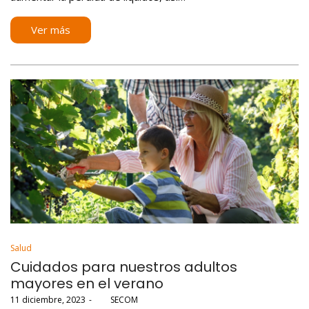
Ver más
Posted
Salud
in
Cuidados para nuestros adultos
mayores en el verano
Posted
11 diciembre, 2023
por
SECOM