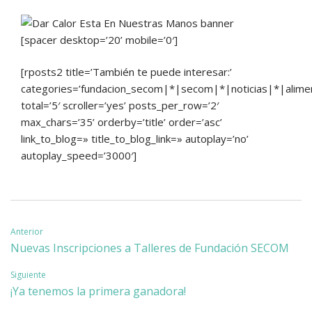
[spacer desktop=’20’ mobile=’0′]
[rposts2 title=’También te puede interesar:’
categories=’fundacion_secom|*|secom|*|noticias|*|aliment
total=’5′ scroller=’yes’ posts_per_row=’2′
max_chars=’35’ orderby=’title’ order=’asc’
link_to_blog=» title_to_blog_link=» autoplay=’no’
autoplay_speed=’3000′]
Navegación
Anterior
Nuevas Inscripciones a Talleres de Fundación SECOM
de
Siguiente
entradas
¡Ya tenemos la primera ganadora!