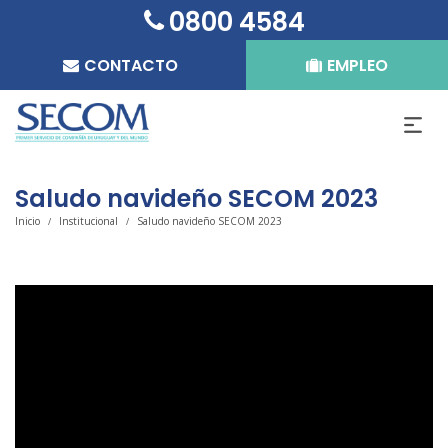
0800 4584
CONTACTO
EMPLEO
Saludo navideño SECOM 2023
Inicio
Institucional
Saludo navideño SECOM 2023
/
/