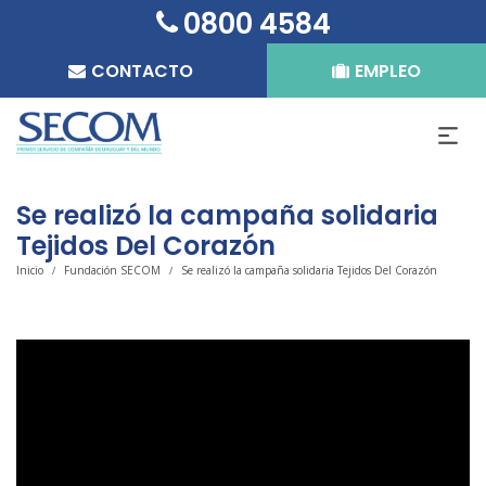
0800 4584
CONTACTO
EMPLEO
Se realizó la campaña solidaria
Tejidos Del Corazón
Inicio
Fundación SECOM
Se realizó la campaña solidaria Tejidos Del Corazón
/
/