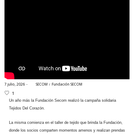
Posted
Posted
7 julio, 2026
por
SECOM
Fundación SECOM
on
in
1
Un año más la Fundación Secom realizó la campaña solidaria
Tejidos Del Corazón.
La misma comienza en el taller de tejido que brinda la Fundación,
donde los socios comparten momentos amenos y realizan prendas