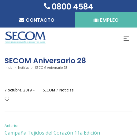
0800 4584
CONTACTO
EMPLEO
SECOM Aniversario 28
Inicio
Noticias
SECOM Aniversario 28
/
/
Posted
Posted
7 octubre, 2019
por
SECOM
Noticias
on
in
Navegación
Anterior
Campaña Tejidos del Corazón 11a Edición