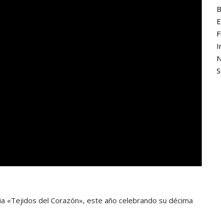
B
E
F
I
N
S
ria «Tejidos del Corazón», este año celebrando su décima