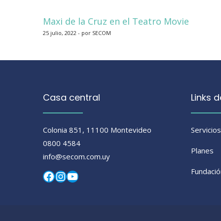
de
Maxi de la Cruz en el Teatro Movie
entradas
25 julio, 2022 - por SECOM
Casa central
Links d
Colonia 851, 11100 Montevideo
Servicios
0800 4584
Planes
info@secom.com.uy
Fundaci
Facebook
Instagram
YouTube