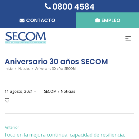
0800 4584
CONTACTO
EMPLEO
Aniversario 30 años SECOM
Inicio
Noticias
Aniversario 30 años SECOM
/
/
Posted
Posted
11 agosto, 2021
por
SECOM
Noticias
on
in
Navegación
Anterior
Foco en la mejora continua, capacidad de resiliencia,