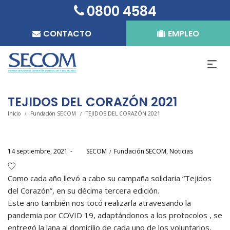
0800 4584
CONTACTO
EMPLEO
TEJIDOS DEL CORAZÓN 2021
Inicio
Fundación SECOM
TEJIDOS DEL CORAZÓN 2021
/
/
Posted
Posted
14 septiembre, 2021
por
SECOM
Fundación SECOM
Noticias
on
in
Como cada año llevó a cabo su campaña solidaria “Tejidos
del Corazón”, en su décima tercera edición.
Este año también nos tocó realizarla atravesando la
pandemia por COVID 19, adaptándonos a los protocolos , se
entregó la lana al domicilio de cada uno de los voluntarios,