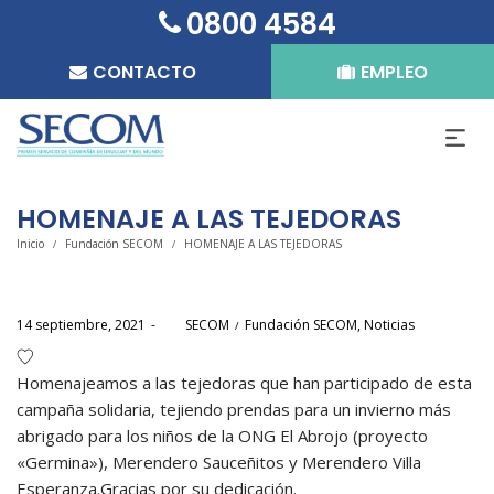
0800 4584
CONTACTO
EMPLEO
HOMENAJE A LAS TEJEDORAS
Inicio
Fundación SECOM
HOMENAJE A LAS TEJEDORAS
/
/
Posted
Posted
14 septiembre, 2021
por
SECOM
Fundación SECOM
Noticias
on
in
Homenajeamos a las tejedoras que han participado de esta
campaña solidaria, tejiendo prendas para un invierno más
abrigado para los niños de la ONG El Abrojo (proyecto
«Germina»), Merendero Sauceñitos y Merendero Villa
Esperanza.Gracias por su dedicación.