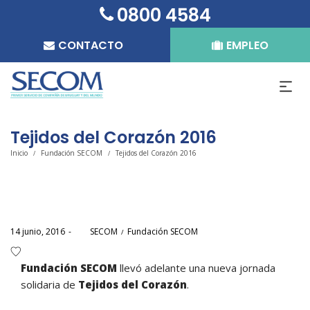
0800 4584
CONTACTO
EMPLEO
Tejidos del Corazón 2016
Inicio
Fundación SECOM
Tejidos del Corazón 2016
/
/
Posted
Posted
14 junio, 2016
por
SECOM
Fundación SECOM
on
in
Fundación SECOM
llevó adelante una nueva jornada
solidaria de
Tejidos del Corazón
.