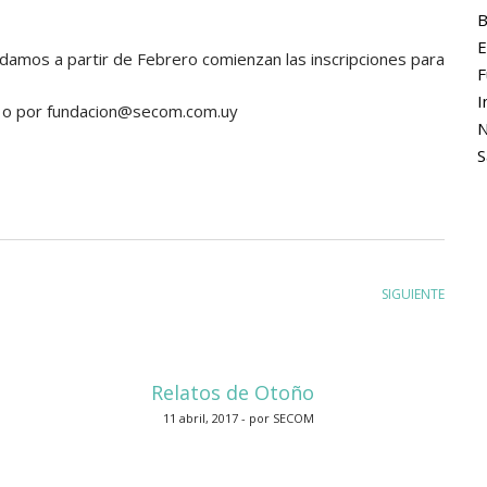
B
E
damos a partir de Febrero comienzan las inscripciones para
F
I
0 o por fundacion@secom.com.uy
N
S
SIGUIENTE
Relatos de Otoño
11 abril, 2017 - por SECOM