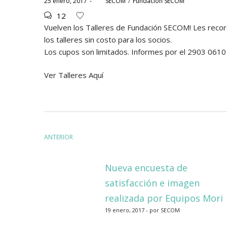
Posted
Posted
25 enero, 2017
por
SECOM
Fundación SECOM
on
in
12
Vuelven los Talleres de Fundación SECOM! Les recor
los talleres sin costo para los socios.
Los cupos son limitados. Informes por el 2903 061
Ver Talleres Aquí
Navegación
ANTERIOR
de
Nueva encuesta de
entradas
satisfacción e imagen
realizada por Equipos Mori
19 enero, 2017 - por SECOM